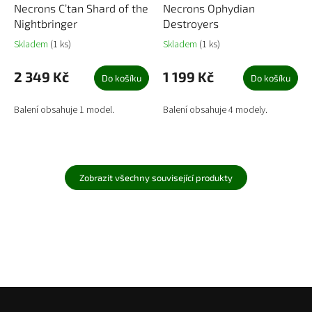
Necrons C’tan Shard of the
Necrons Ophydian
Nightbringer
Destroyers
Skladem
(1 ks)
Skladem
(1 ks)
2 349 Kč
1 199 Kč
Do košíku
Do košíku
Balení obsahuje 1 model.
Balení obsahuje 4 modely.
Zobrazit všechny související produkty
Z
á