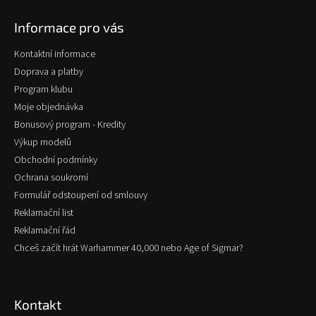
p
Informace pro vás
a
t
Kontaktní informace
í
Doprava a platby
Program klubu
Moje objednávka
Bonusový program - Kredity
Výkup modelů
Obchodní podmínky
Ochrana soukromí
Formulář odstoupení od smlouvy
Reklamační list
Reklamační řád
Chceš začít hrát Warhammer 40,000 nebo Age of Sigmar?
Kontakt