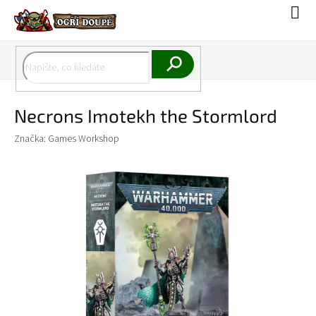
Přejít
Náku
na
koší
obsah
Hledat
Necrons Imotekh the Stormlord
Značka:
Games Workshop