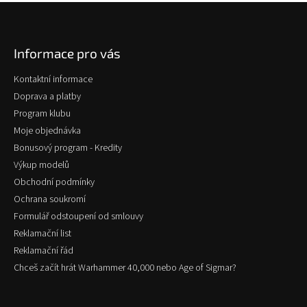
Z
á
p
Informace pro vás
a
t
Kontaktní informace
í
Doprava a platby
Program klubu
Moje objednávka
Bonusový program - Kredity
Výkup modelů
Obchodní podmínky
Ochrana soukromí
Formulář odstoupení od smlouvy
Reklamační list
Reklamační řád
Chceš začít hrát Warhammer 40,000 nebo Age of Sigmar?