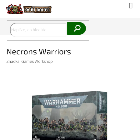
Přejít
Náku
na
koší
obsah
Hledat
Necrons Warriors
Značka:
Games Workshop