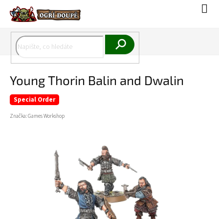
Přejít
Náku
na
koší
obsah
Hledat
Young Thorin Balin and Dwalin
Special Order
Značka:
Games Workshop