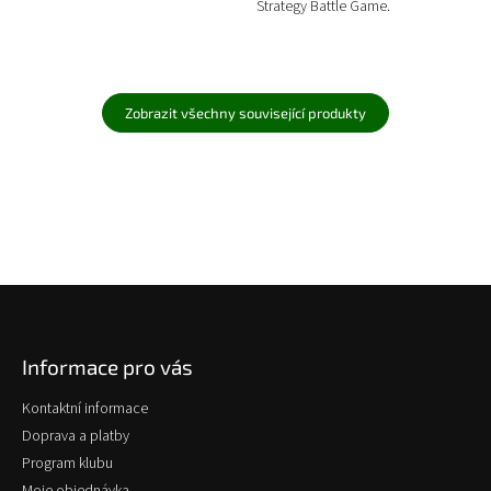
Strategy Battle Game.
Zobrazit všechny související produkty
Z
á
p
Informace pro vás
a
t
Kontaktní informace
í
Doprava a platby
Program klubu