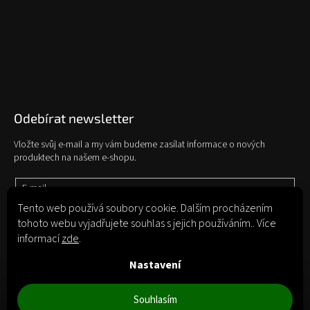
Odebírat newsletter
Vložte svůj e-mail a my vám budeme zasílat informace o nových
produktech na našem e-shopu.
E-mail
Tento web používá soubory cookie. Dalším procházením
tohoto webu vyjadřujete souhlas s jejich používáním.. Více
Vložením e-mailu souhlasíte s
podmínkami ochrany osobních údajů
informací
zde
.
Přihlásit se
Nastavení
Souhlasím